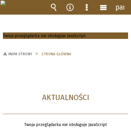
pane
Wyszukiwarka
Narzędzia
Menu
Menu
szczegółowe
główne
Twoja przeglądarka nie obsługuje JavaScript
MAPA STRONY
STRONA GŁÓWNA
AKTUALNOŚCI
Twoja przeglądarka nie obsługuje JavaScript