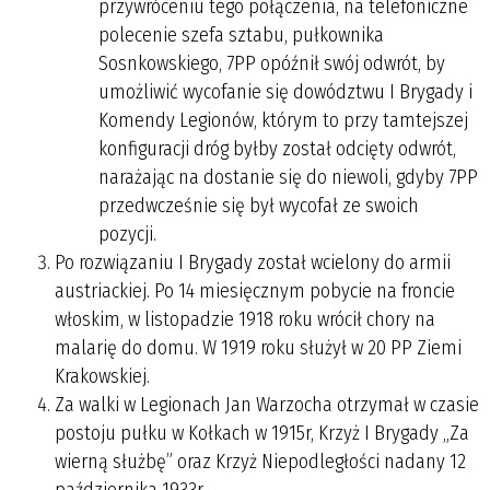
przywróceniu tego połączenia, na telefoniczne
polecenie szefa sztabu, pułkownika
Sosnkowskiego, 7PP opóźnił swój odwrót, by
umożliwić wycofanie się dowództwu I Brygady i
Komendy Legionów, którym to przy tamtejszej
konfiguracji dróg byłby został odcięty odwrót,
narażając na dostanie się do niewoli, gdyby 7PP
przedwcześnie się był wycofał ze swoich
pozycji.
Po rozwiązaniu I Brygady został wcielony do armii
austriackiej. Po 14 miesięcznym pobycie na froncie
włoskim, w listopadzie 1918 roku wrócił chory na
malarię do domu. W 1919 roku służył w 20 PP Ziemi
Krakowskiej.
Za walki w Legionach Jan Warzocha otrzymał w czasie
postoju pułku w Kołkach w 1915r, Krzyż I Brygady „Za
wierną służbę” oraz Krzyż Niepodległości nadany 12
października 1933r