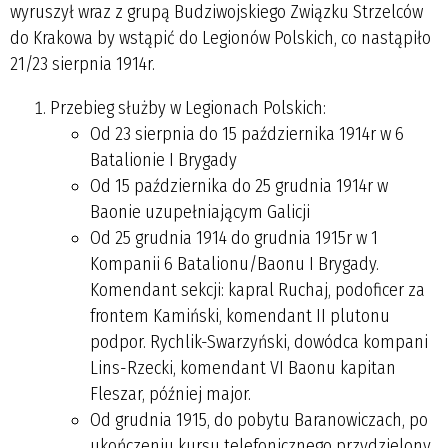
wyruszył wraz z grupą Budziwojskiego Związku Strzelców
do Krakowa by wstąpić do Legionów Polskich, co nastąpiło
21/23 sierpnia 1914r.
Przebieg służby w Legionach Polskich:
Od 23 sierpnia do 15 października 1914r w 6
Batalionie I Brygady
Od 15 października do 25 grudnia 1914r w
Baonie uzupełniającym Galicji
Od 25 grudnia 1914 do grudnia 1915r w 1
Kompanii 6 Batalionu/Baonu I Brygady.
Komendant sekcji: kapral Ruchaj, podoficer za
frontem Kamiński, komendant II plutonu
podpor. Rychlik-Swarzyński, dowódca kompani
Lins-Rzecki, komendant VI Baonu kapitan
Fleszar, później major.
Od grudnia 1915, do pobytu Baranowiczach, po
ukończeniu kursu telefonicznego przydzielony