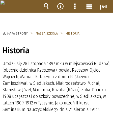
pane
Wyszukiwarka
Narzędzia
Menu
Menu
szczegółowe
główne
MAPA STRONY
NASZA SZKOŁA
HISTORIA
Historia
Urodził się 28 listopada 1897 roku w miejscowości Budziwój
(obecnie dzielnica Rzeszowa), powiat Rzeszów. Ojciec -
Wojciech, Mama - Katarzyna z domu Paśkiewicz.
Zamieszkiwali w Siedliskach. Miał rodzeństwo: Michał,
Stanisław, Józef, Marianna, Rozalia (Rózia), Zofia. Do roku
1908 uczęszczał do szkoły powszechnej w Siedliskach, w
latach 1909-1912 w Tyczynie. Jako uczeń II kursu
Seminarium Nauczycielskiego, dnia 21 sierpnia 1914r.