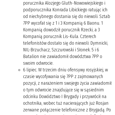
porucznika Alozjego Gluth-Nowowiejskiego i
podporucznika Konrada Libickiego ratując ich
od niechybnego dostania się do niewoli. Sztab
7PP wycofał się z 1 i 3 Kompanią 6 Baonu. 1
Kompanią dowodził porucznik Rzecki, a 3
Kompanią porucznik Lis-Kula. Czterech
telefonistów dostało się do niewoli: Dymnicki,
NIL-Brzuchacz, Szczurowski i Słonek. 5 i 6
Batalion nie zawiadomił dowództwa 7PP o
swoim odwrocie.
6 lipiec. W trzecim dniu ofensywy rosyjskiej, w
czasie wycofywania się 7PP z zajmowanych
pozycji, z narażeniem swojego życia zawiadomił
o tym odwrocie znajdujące się w sąsiednim
odcinku Dowództwo I Brygady i przywrócił na
ochotnika, wobec tuż nacierających już Rosjan
zerwane połączenie telefoniczne z Brygadą. Po