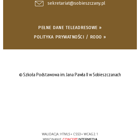
sekretariat@sobieszczany.pl
PEŁNE DANE TELEADRESOWE »
POLITYKA PRYWATNOŚCI / RODO »
© Szkoła Podstawowa im. Jana Pawła II w Sobieszczanach
WALIDACJA:
HTML5
+
CSS3
+
WCAG 2.1
WYKONANIE
CONCEPT
INTERMEDIA