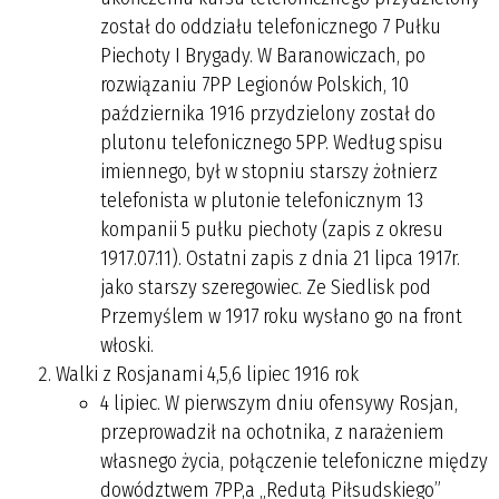
został do oddziału telefonicznego 7 Pułku
Piechoty I Brygady. W Baranowiczach, po
rozwiązaniu 7PP Legionów Polskich, 10
października 1916 przydzielony został do
plutonu telefonicznego 5PP. Według spisu
imiennego, był w stopniu starszy żołnierz
telefonista w plutonie telefonicznym 13
kompanii 5 pułku piechoty (zapis z okresu
1917.07.11). Ostatni zapis z dnia 21 lipca 1917r.
jako starszy szeregowiec. Ze Siedlisk pod
Przemyślem w 1917 roku wysłano go na front
włoski.
Walki z Rosjanami 4,5,6 lipiec 1916 rok
4 lipiec. W pierwszym dniu ofensywy Rosjan,
przeprowadził na ochotnika, z narażeniem
własnego życia, połączenie telefoniczne między
dowództwem 7PP,a „Redutą Piłsudskiego”