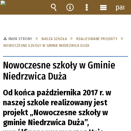
pane
Wyszukiwarka
Narzędzia
Menu
Menu
szczegółowe
główne
MAPA STRONY
NASZA SZKOŁA
REALIZOWANE PROJEKTY
NOWOCZESNE SZKOŁY W GMINIE NIEDRZWICA DUŻA
Nowoczesne szkoły w Gminie
Niedrzwica Duża
Od końca października 2017 r. w
naszej szkole realizowany jest
projekt „Nowoczesne szkoły w
gminie Niedrzwica Duża”,