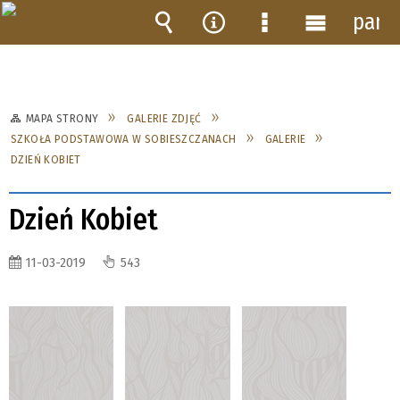
pane
Wyszukiwarka
Narzędzia
Menu
Menu
szczegółowe
główne
MAPA STRONY
GALERIE ZDJĘĆ
SZKOŁA PODSTAWOWA W SOBIESZCZANACH
GALERIE
DZIEŃ KOBIET
Dzień Kobiet
11-03-2019
543